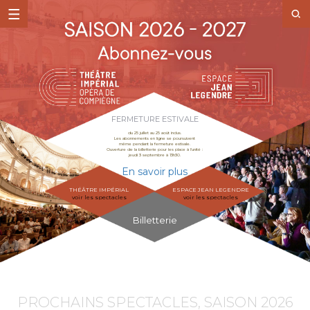
FERMETURE ESTIVALE
du 25 juillet au 25 août inclus.
Les abonnements en ligne se poursuivent
même pendant la fermeture estivale.
Ouverture de la billetterie pour les place à l'unité :
jeudi 3 septembre à 13h30.
En savoir plus
THÉÂTRE IMPÉRIAL
ESPACE JEAN LEGENDRE
voir les spectacles
voir les spectacles
Billetterie
PROCHAINS SPECTACLES, SAISON 2026