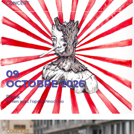
CONCERT
09
OCTOBRE 2026
Pinok
En lien avec l’opéra Pinocchio
CONCERT